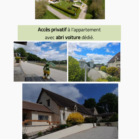
Accès privatif
à l'appartement
avec
abri voiture
dédié.
location meublée
au mois
Mortagne au perche
61
location meublée
Mortagne au Perche 61