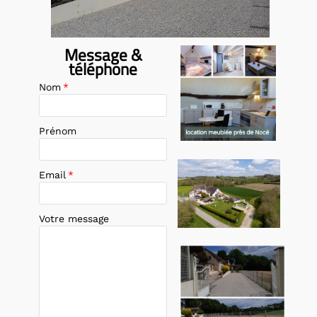
Message &
location au mois
téléphone
meublée mortagne
au perche 61
Nom
*
Prénom
location meublée mortagne
Email
*
au perche 61
Votre message