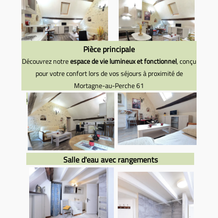
Location meubléee
Location meublée
mortagne au Perche 61-
mortagne au perche 61
Pièce principale
pièce principale
Découvrez notre
espace de vie lumineux et fonctionnel
, conçu
pour votre confort lors de vos séjours à proximité de
Mortagne-au-Perche 61
location meublée Mortagne au Perche 61
Salle d'eau avec rangements