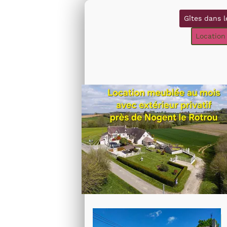
Gîtes dans l
Location
location-meublee-nogent-le-rot
llocation meublee exterieur nogent le rotrou 28