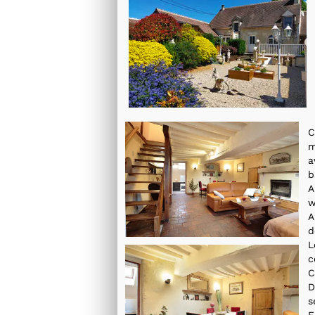
C
location meublee à nogent le rotrou 28
m
a
b
A
w
A
d
L
c
C
D
s