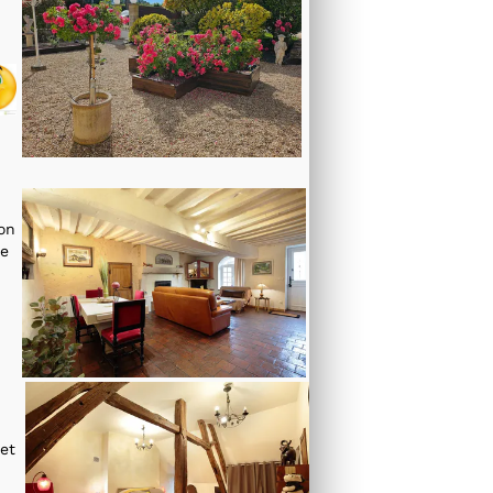
location meublee salon nogent le rotrou
on
de
location meublee chambre nogent le rotrou 28
 et