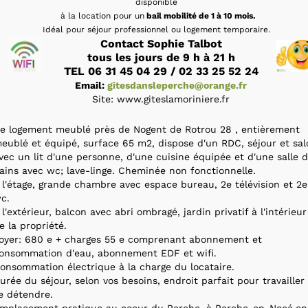
disponible
à la location pour un
bail mobilité de 1 à 10 mois.
Idéal pour séjour professionnel ou logement temporaire.
Contact Sophie Talbot
tous les jours de 9 h à 21 h
TEL 06 31 45 04 29 / 02 33 25 52 24
Email:
gitesdansleperche@orange.fr
Site: www.giteslamoriniere.fr
e logement meublé près de Nogent de Rotrou 28 , entièrement
eublé et équipé, surface 65 m2, dispose d'un RDC, séjour et sal
vec un lit d'une personne, d'une cuisine équipée et d'une salle 
ains avec wc; lave-linge. Cheminée non fonctionnelle.
 l'étage, grande chambre avec espace bureau, 2e télévision et 2e
c.
 l'extérieur, balcon avec abri ombragé, jardin privatif à l'intérieur
e la propriété.
oyer: 680 e + charges 55 e comprenant abonnement et
onsommation d'eau, abonnement EDF et wifi.
onsommation électrique à la charge du locataire.
urée du séjour, selon vos besoins, endroit parfait pour travailler
e détendre.