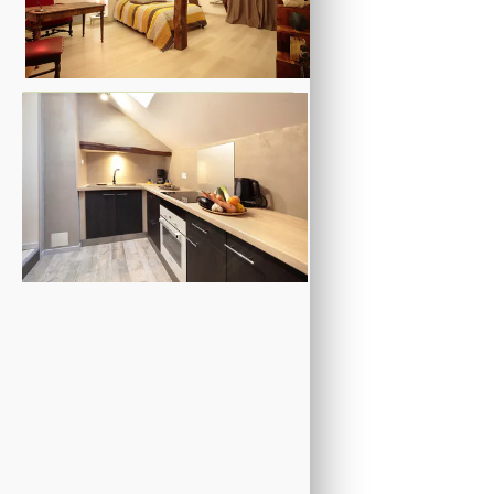
location-meublee-a-nogent-le-rotrou
cuisine