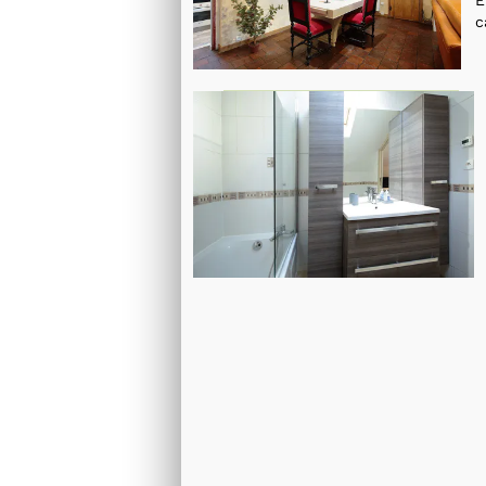
E
c
location meublee à nogent le rotrou
salle-de-bain