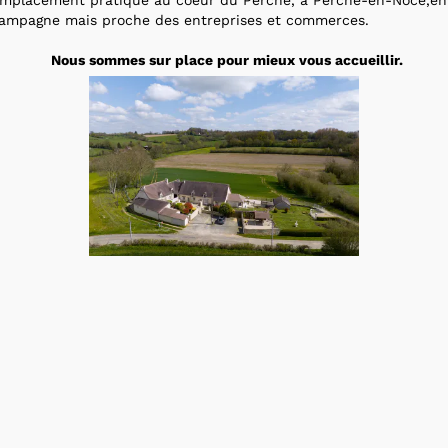
mplacement pratique au coeur du Perche, à Perche-en-Nocé,en
ampagne mais proche des entreprises et commerces.
Nous sommes sur place pour mieux vous accueillir.
location meublee a nogent le rotrou 28
exterieur